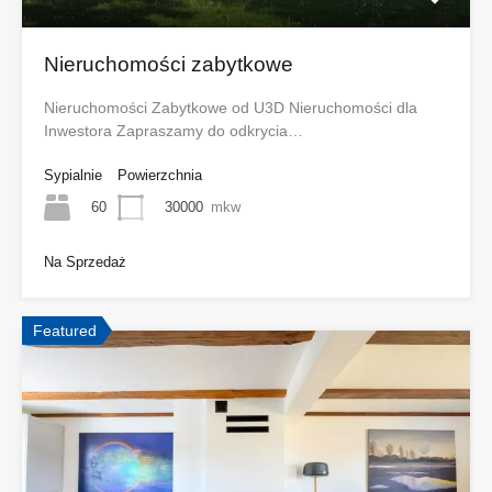
Nieruchomości zabytkowe
Nieruchomości Zabytkowe od U3D Nieruchomości dla
Inwestora Zapraszamy do odkrycia…
Sypialnie
Powierzchnia
60
30000
mkw
Na Sprzedaż
Featured