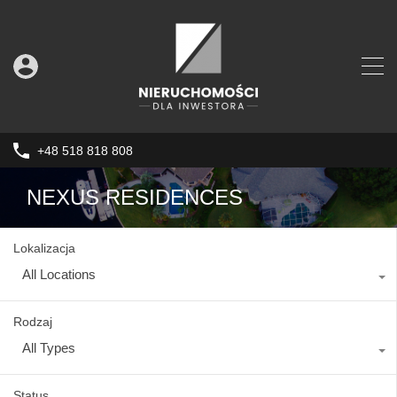
+48 518 818 808
NEXUS RESIDENCES
Lokalizacja
All Locations
Rodzaj
All Types
Status