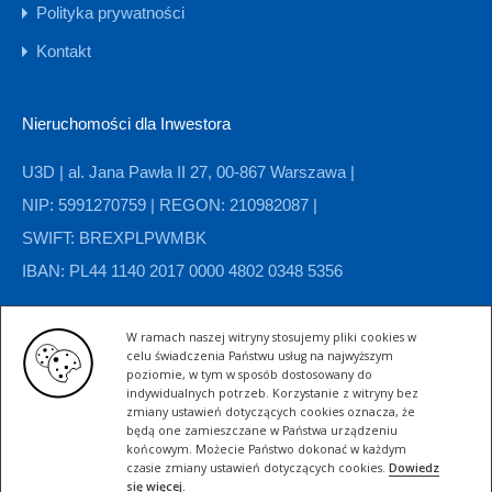
Polityka prywatności
Kontakt
Nieruchomości dla Inwestora
U3D | al. Jana Pawła II 27, 00-867 Warszawa |
NIP: 5991270759 | REGON: 210982087 |
SWIFT: BREXPLPWMBK
IBAN: PL44 1140 2017 0000 4802 0348 5356
W ramach naszej witryny stosujemy pliki cookies w
Kategorie nieruchomości
celu świadczenia Państwu usług na najwyższym
poziomie, w tym w sposób dostosowany do
indywidualnych potrzeb. Korzystanie z witryny bez
Domy
Grunty
Hale magazynowe
Hotele
zmiany ustawień dotyczących cookies oznacza, że
będą one zamieszczane w Państwa urządzeniu
końcowym. Możecie Państwo dokonać w każdym
Kamienice
Komercyjne
Mieszkania
Zabytkowe
czasie zmiany ustawień dotyczących cookies.
Dowiedz
się więcej.