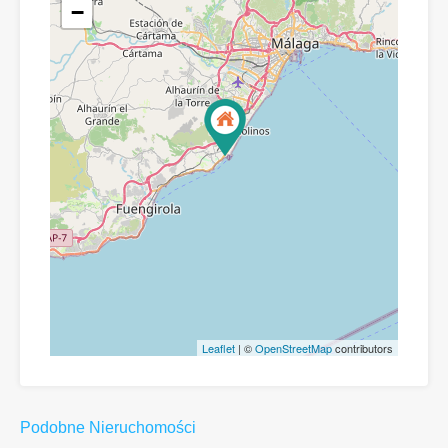
−
Leaflet
| ©
OpenStreetMap
contributors
Podobne Nieruchomości