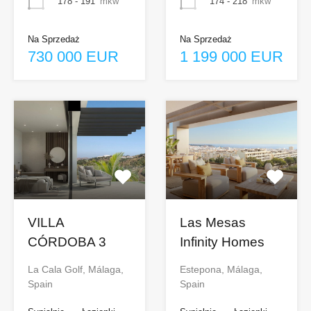
178 - 191
mkw
174 - 218
mkw
Na Sprzedaż
Na Sprzedaż
730 000 EUR
1 199 000 EUR
VILLA
Las Mesas
CÓRDOBA 3
Infinity Homes
La Cala Golf, Málaga,
Estepona, Málaga,
Spain
Spain