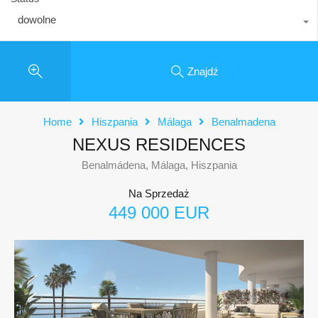
dowolne
Znajdź
Home
Hiszpania
Málaga
Benalmadena
NEXUS RESIDENCES
Benalmádena, Málaga, Hiszpania
Na Sprzedaż
449 000 EUR