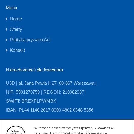
Menu
Home
Oferty
Polityka prywatności
Kontakt
Nieruchomości dla Inwestora
U3D | al. Jana Pawła II 27, 00-867 Warszawa |
NIP: 5991270759 | REGON: 210982087 |
SWIFT: BREXPLPWMBK
IBAN: PL44 1140 2017 0000 4802 0348 5356
W ramach naszej witryny stosujemy pliki cookies w
Kategorie nieruchomości
celu świadczenia Państwu usług na najwyższym