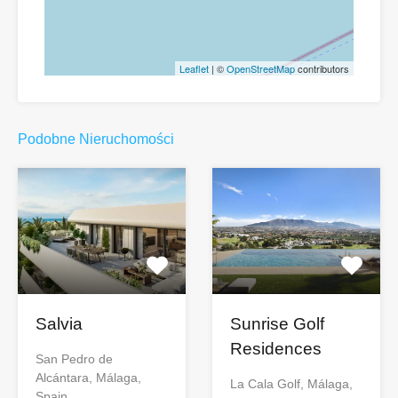
Leaflet
| ©
OpenStreetMap
contributors
Podobne Nieruchomości
Salvia
Sunrise Golf
Residences
San Pedro de
Alcántara, Málaga,
La Cala Golf, Málaga,
Spain