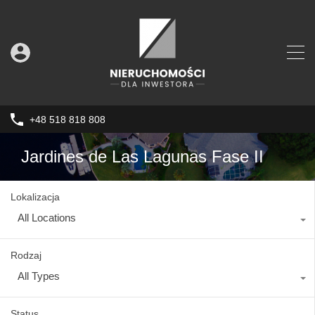
+48 518 818 808
Jardines de Las Lagunas Fase II
Lokalizacja
All Locations
Rodzaj
All Types
Status