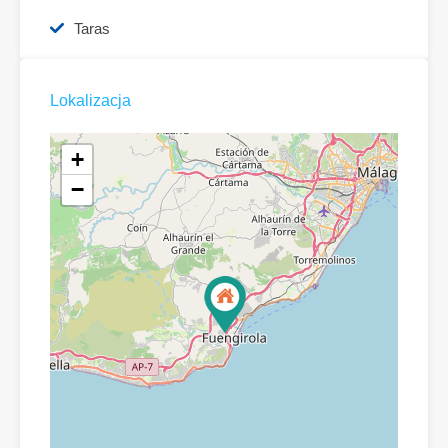
Taras
Lokalizacja
+
−