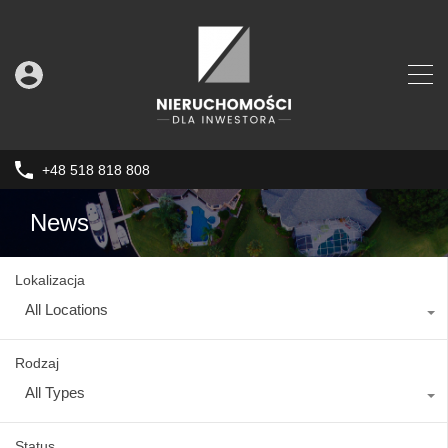
+48 518 818 808
News
Lokalizacja
All Locations
Rodzaj
All Types
Status