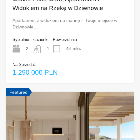
Widokiem na Rzekę w Dziwnowie
Apartament z widokiem na marinę – Twoje miejsce w
Dziwnowie…
Sypialnie
Łazienki
Powierzchnia
2
43
mkw
1
Na Sprzedaż
1 290 000 PLN
Featured