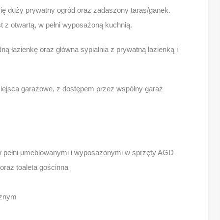
się duży prywatny ogród oraz zadaszony taras/ganek.
st z otwartą, w pełni wyposażoną kuchnią.
ną łazienkę oraz główna sypialnia z prywatną łazienką i
ejsca garażowe, z dostępem przez wspólny garaż
 w pełni umeblowanymi i wyposażonymi w sprzęty AGD
) oraz toaleta gościnna
cznym