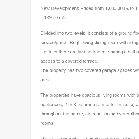
New Development: Prices from 1,600,000 € to 1,60
– 139.00 m2]
Divided into two levels, it consists of a ground f
terrace/porch. Bright living-dining room with integ
Upstairs there are two bedrooms sharing a bath
access to a covered terrace.
The property has two covered garage spaces w
area.
The properties have spacious living rooms with o
appliances; 2 or 3 bathrooms (master en suite) and
throughout the house, air conditioning by aerother
rooms.
This development is a private development with