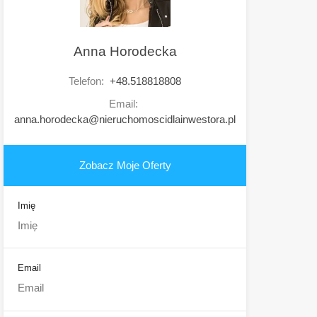
Anna Horodecka
Telefon:
+48.518818808
Email:
anna.horodecka@nieruchomoscidlainwestora.pl
Zobacz Moje Oferty
Imię
Email