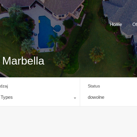
Home
Of
s Marbella
dzaj
Status
l Types
dowolne