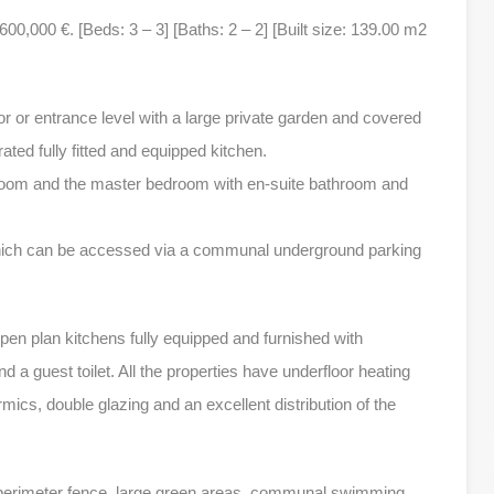
0,000 €. [Beds: 3 – 3] [Baths: 2 – 2] [Built size: 139.00 m2
loor or entrance level with a large private garden and covered
rated fully fitted and equipped kitchen.
room and the master bedroom with en-suite bathroom and
hich can be accessed via a communal underground parking
pen plan kitchens fully equipped and furnished with
 a guest toilet. All the properties have underfloor heating
mics, double glazing and an excellent distribution of the
 perimeter fence, large green areas, communal swimming