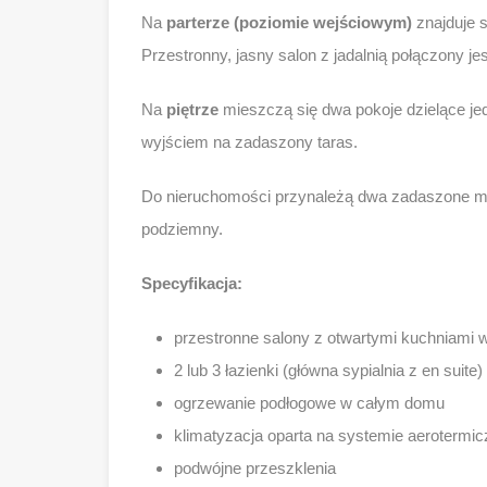
Na
parterze (poziomie wejściowym)
znajduje 
Przestronny, jasny salon z jadalnią połączony je
Na
piętrze
mieszczą się dwa pokoje dzielące jed
wyjściem na zadaszony taras.
Do nieruchomości przynależą dwa zadaszone mi
podziemny.
Specyfikacja:
przestronne salony z otwartymi kuchniami
2 lub 3 łazienki (główna sypialnia z en suite
ogrzewanie podłogowe w całym domu
klimatyzacja oparta na systemie aerotermi
podwójne przeszklenia