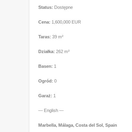
Status:
Dostępne
Cena:
1,600,000 EUR
Taras:
39 m²
Działka:
262 m²
Basen:
1
Ogród:
0
Garaż:
1
— English —
Marbella, Málaga, Costa del Sol, Spain