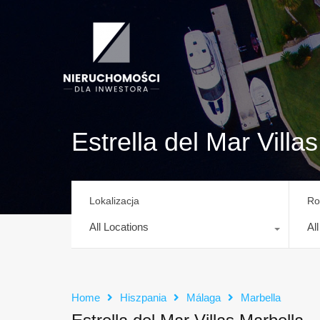
Estrella del Mar Villa
Lokalizacja
Ro
All Locations
Al
Home
Hiszpania
Málaga
Marbella