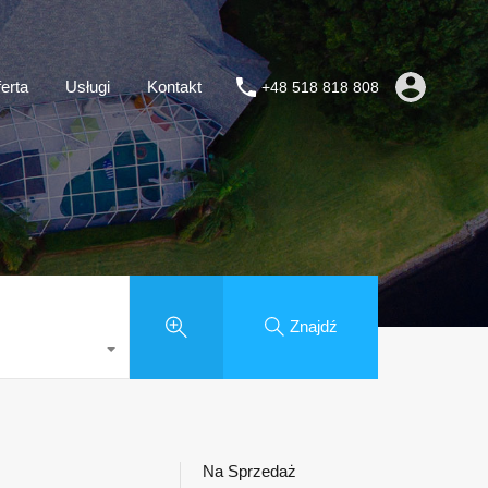
erta
Usługi
Kontakt
+48 518 818 808
Znajdź
Na Sprzedaż