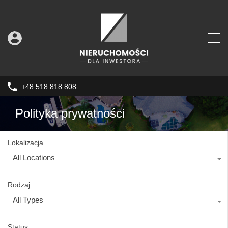
+48 518 818 808
Polityka prywatności
Lokalizacja
All Locations
Rodzaj
All Types
Status