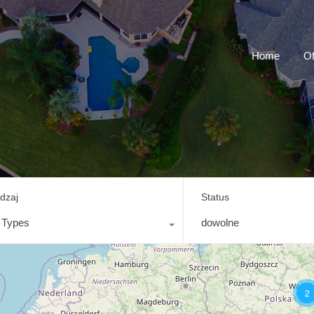
Home
Of
dzaj
Status
l Types
dowolne
2