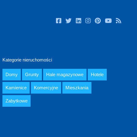
Kategorie nieruchomości
Domy
Grunty
Hale magazynowe
Hotele
Kamienice
Komercyjne
Mieszkania
Zabytkowe