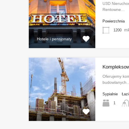
U3D Nieruchom
Rentowne…
Powierzchnia
m
1200
Hotele i pensjonaty
Kompleksow
Oferujemy kom
budowlanych
Sypialnie
Łazi
1