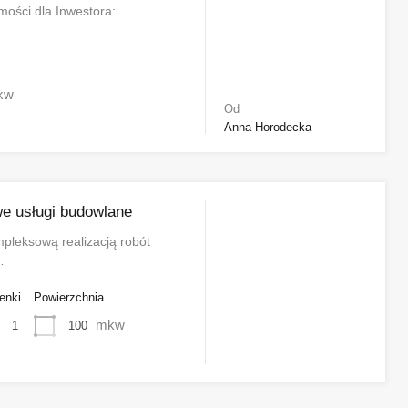
ości dla Inwestora:
kw
Od
Anna Horodecka
e usługi budowlane
pleksową realizacją robót
…
enki
Powierzchnia
mkw
100
1