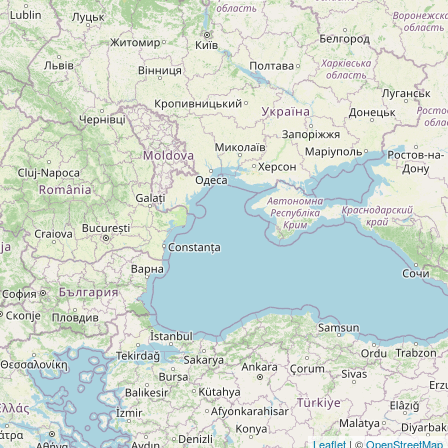
Leaflet
| ©
OpenStreetMap