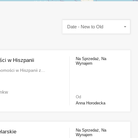
Date - New to Old
Na Sprzedaż, Na
ci w Hiszpanii
Wynajem
homości w Hiszpanii z…
mkw
Od
Anna Horodecka
Na Sprzedaż, Na
larskie
Wynajem