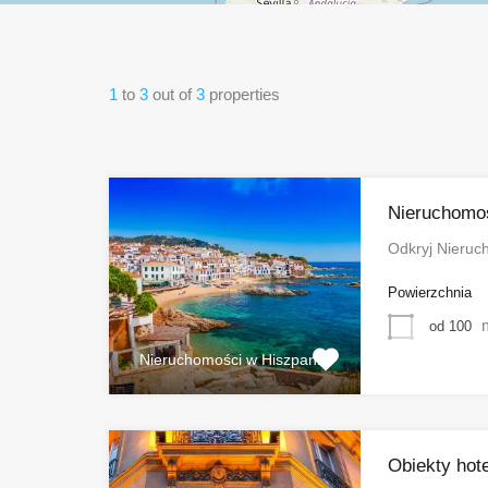
1
to
3
out of
3
properties
Nieruchomoś
Odkryj Nieruc
Powierzchnia
od 100
Nieruchomości w Hiszpanii
Obiekty hote