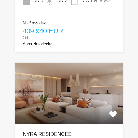
mkw
2 - 3
75 - 104
2 - 2
Na Sprzedaż
409 940 EUR
Od
Anna Horodecka
NYRA RESIDENCES