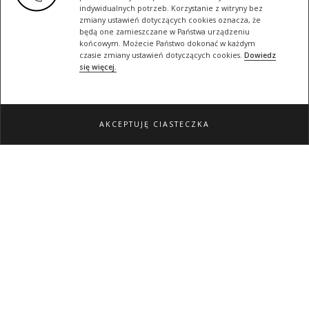
indywidualnych potrzeb. Korzystanie z witryny bez
zmiany ustawień dotyczących cookies oznacza, że
będą one zamieszczane w Państwa urządzeniu
końcowym. Możecie Państwo dokonać w każdym
czasie zmiany ustawień dotyczących cookies.
Dowiedz
się więcej.
AKCEPTUJĘ CIASTECZKA