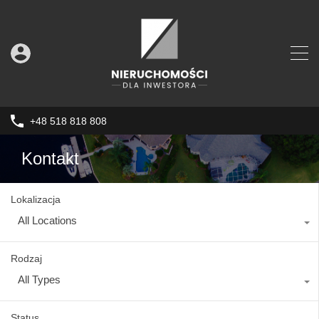
+48 518 818 808
Kontakt
Lokalizacja
All Locations
Rodzaj
All Types
Status