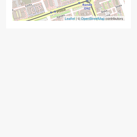
Leaflet
| ©
OpenStreetMap
contributors