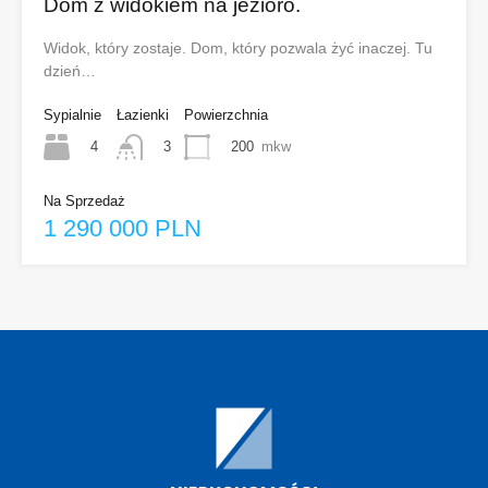
Dom z widokiem na jezioro.
Widok, który zostaje. Dom, który pozwala żyć inaczej. Tu
dzień…
Sypialnie
Łazienki
Powierzchnia
4
200
mkw
3
Na Sprzedaż
1 290 000 PLN