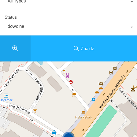
All Types
Status
dowolne
Znajdź