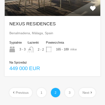
NEXUS RESIDENCES
Benalmadena, Málaga, Spain
Sypialnie
Łazienki
Powierzchnia
3 - 3
165 - 189
mkw
2 - 2
Na Sprzedaż
449 000 EUR
Previous
1
2
3
Next