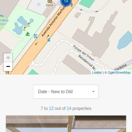
14
+
−
Leaflet
| ©
OpenStreetMap
Date - New to Old
7
to
12
out of
14
properties