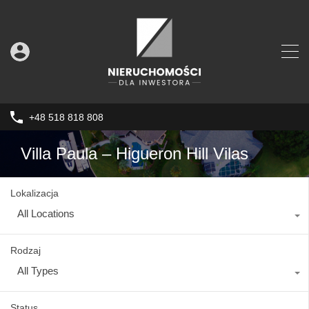
+48 518 818 808
Villa Paula – Higueron Hill Vilas
Lokalizacja
All Locations
Rodzaj
All Types
Status