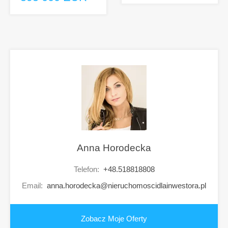
Anna Horodecka
Telefon:
+48.518818808
Email:
anna.horodecka@nieruchomoscidlainwestora.pl
Zobacz Moje Oferty