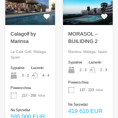
Calagolf by
MORASOL –
Marinsa
BUILIDING 2
La Cala Golf, Málaga,
Manilva, Málaga, Spain
Spain
Sypialnie
Łazienki
Sypialnie
Łazienki
2 - 3
2 - 3
3 - 3
4 - 4
Powierzchnia
Powierzchnia
137 - 223
mkw
217 - 250
mkw
Na Sprzedaż
419 610 EUR
Na Sprzedaż
595 000 EUR