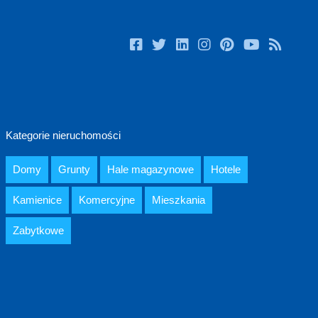
Kategorie nieruchomości
Domy
Grunty
Hale magazynowe
Hotele
Kamienice
Komercyjne
Mieszkania
Zabytkowe