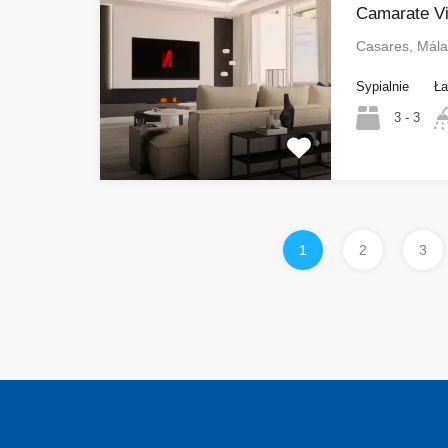
Camarate Vi
Casares, Mála
Sypialnie
Ła
3 - 3
1
2
3