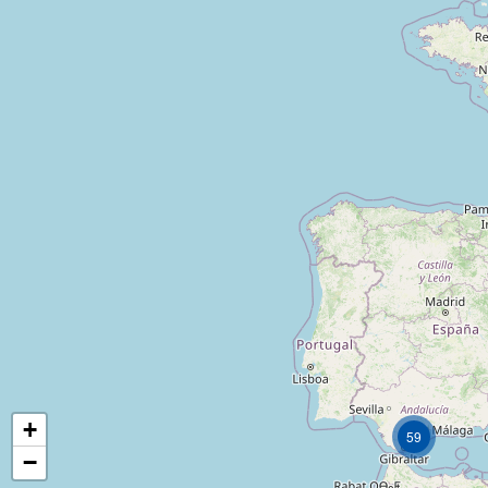
+
59
−