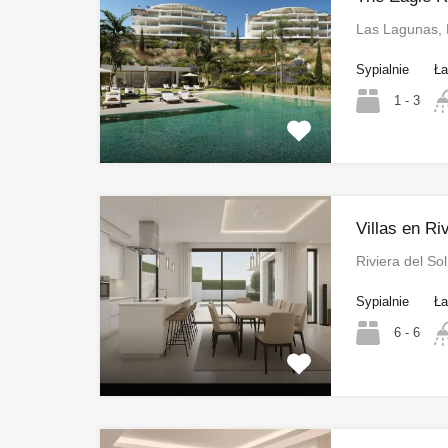
Las Lagunas, 
Sypialnie
Ła
1 - 3
Villas en Ri
Riviera del S
Sypialnie
Ła
6 - 6