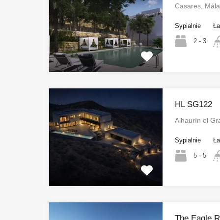
Casares, Mála
Sypialnie
Ła
2 - 3
HL SG122
Alhaurín el G
Sypialnie
Ła
5 - 5
The Eagle 