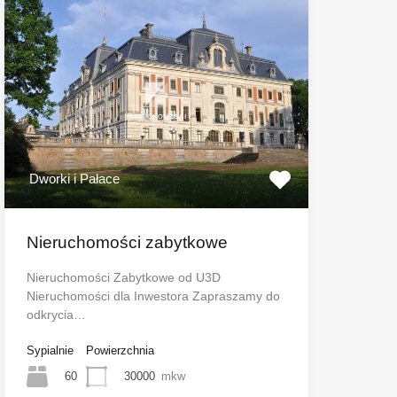
Dworki i Pałace
Nieruchomości zabytkowe
Nieruchomości Zabytkowe od U3D
Nieruchomości dla Inwestora Zapraszamy do
odkrycia…
Sypialnie
Powierzchnia
60
30000
mkw