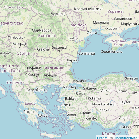
Leaflet
| ©
OpenStreetMap