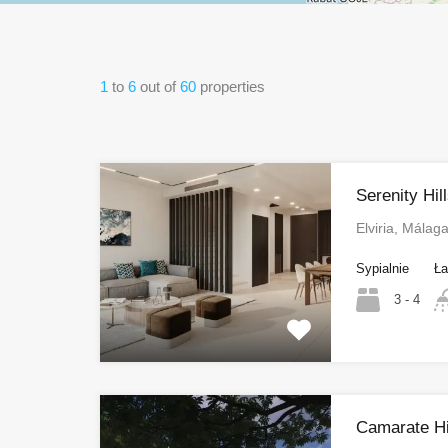
1
to
6
out of
60
properties
Serenity Hil
Elviria, Málag
Sypialnie
Ła
3 - 4
Camarate Hil