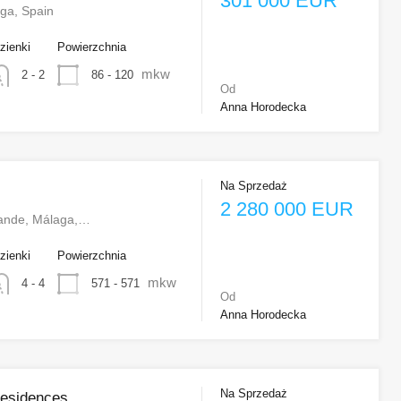
301 000 EUR
ga, Spain
zienki
Powierzchnia
mkw
86 - 120
2 - 2
Od
Anna Horodecka
Na Sprzedaż
2 280 000 EUR
rande, Málaga,…
zienki
Powierzchnia
mkw
571 - 571
4 - 4
Od
Anna Horodecka
Na Sprzedaż
Residences