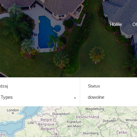
Home
Of
dzaj
Status
l Types
dowolne