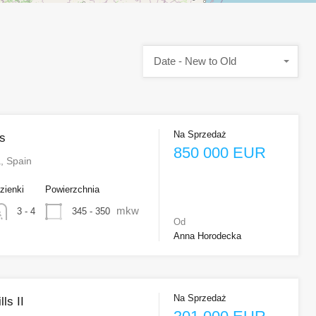
Date - New to Old
Na Sprzedaż
ls
850 000 EUR
a, Spain
zienki
Powierzchnia
mkw
345 - 350
3 - 4
Od
Anna Horodecka
Na Sprzedaż
ls II