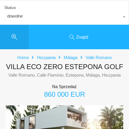
Status
dowolne
Znajdź
Home
Hiszpania
Málaga
Valle Romano
VILLA ECO ZERO ESTEPONA GOLF
Valle Romano, Calle Flaminio, Estepona, Málaga, Hiszpania
Na Sprzedaż
860 000 EUR