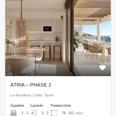
ATRIA – PHASE 2
La Alcaidesa, Cádiz, Spain
Sypialnie
Łazienki
Powierzchnia
2 - 3
79 - 112
mkw
2 - 2