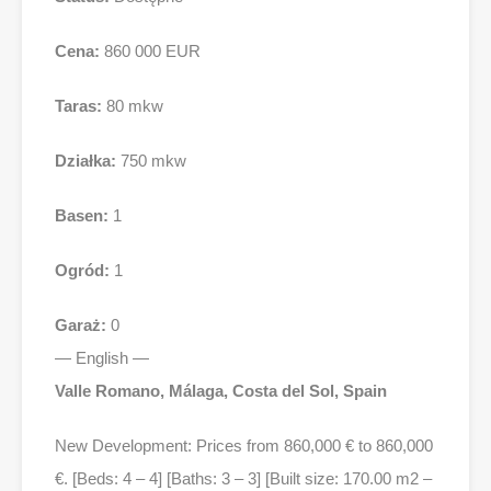
Cena:
860 000 EUR
Taras:
80 mkw
Działka:
750 mkw
Basen:
1
Ogród:
1
Garaż:
0
— English —
Valle Romano, Málaga, Costa del Sol, Spain
New Development: Prices from 860,000 € to 860,000
€. [Beds: 4 – 4] [Baths: 3 – 3] [Built size: 170.00 m2 –