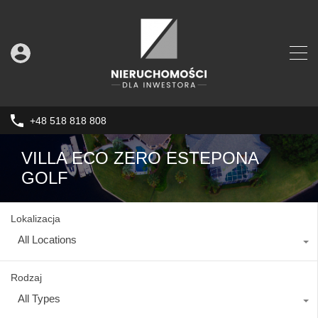
+48 518 818 808
VILLA ECO ZERO ESTEPONA
GOLF
Lokalizacja
All Locations
Rodzaj
All Types