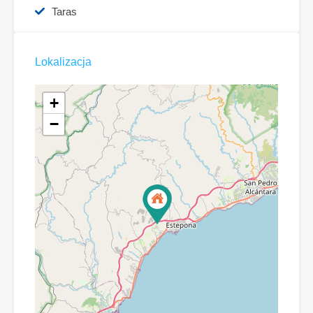
Taras
Lokalizacja
+
−