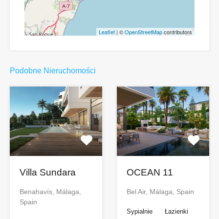
Leaflet
| ©
OpenStreetMap
contributors
Podobne Nieruchomości
Villa Sundara
OCEAN 11
Benahavís, Málaga,
Bel Air, Málaga, Spain
Spain
Sypialnie
Łazienki