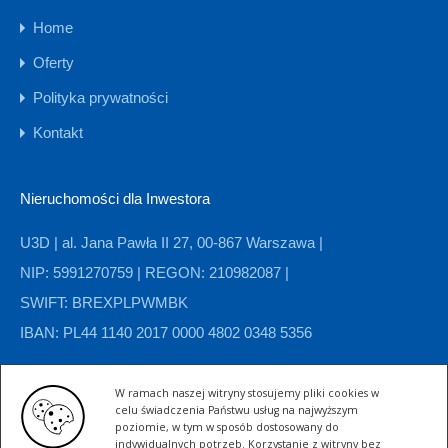
Home
Oferty
Polityka prywatności
Kontakt
Nieruchomości dla Inwestora
U3D | al. Jana Pawła II 27, 00-867 Warszawa |
NIP: 5991270759 | REGON: 210982087 |
SWIFT: BREXPLPWMBK
IBAN: PL44 1140 2017 0000 4802 0348 5356
W ramach naszej witryny stosujemy pliki cookies w
Kategorie nieruchomości
celu świadczenia Państwu usług na najwyższym
poziomie, w tym w sposób dostosowany do
indywidualnych potrzeb. Korzystanie z witryny bez