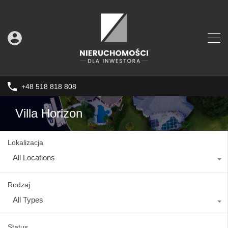
+48 518 818 808
Villa Horizon
Lokalizacja
All Locations
Rodzaj
All Types
Status