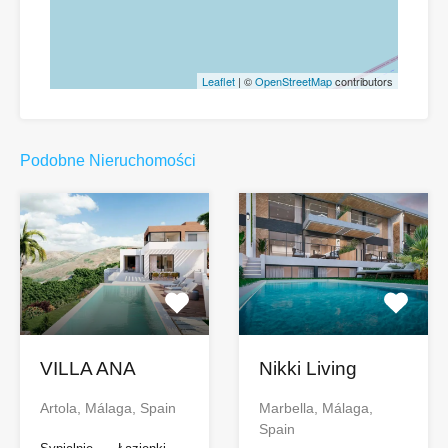
Leaflet
| ©
OpenStreetMap
contributors
Podobne Nieruchomości
VILLA ANA
Nikki Living
Artola, Málaga, Spain
Marbella, Málaga,
Spain