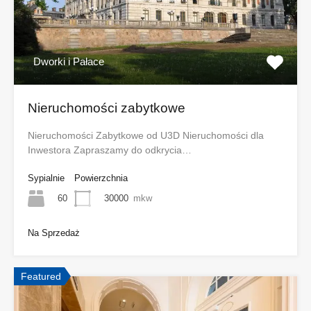
Dworki i Pałace
Nieruchomości zabytkowe
Nieruchomości Zabytkowe od U3D Nieruchomości dla
Inwestora Zapraszamy do odkrycia…
Sypialnie
Powierzchnia
60
30000
mkw
Na Sprzedaż
Featured