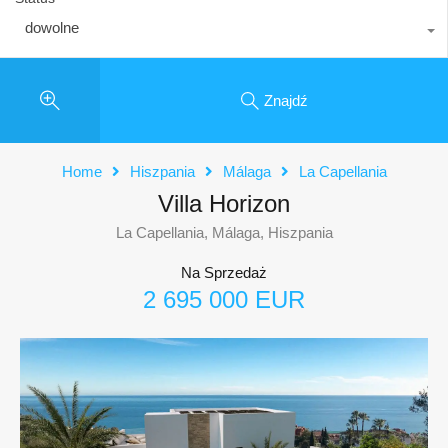
dowolne
Znajdź
Home
Hiszpania
Málaga
La Capellania
Villa Horizon
La Capellania, Málaga, Hiszpania
Na Sprzedaż
2 695 000 EUR