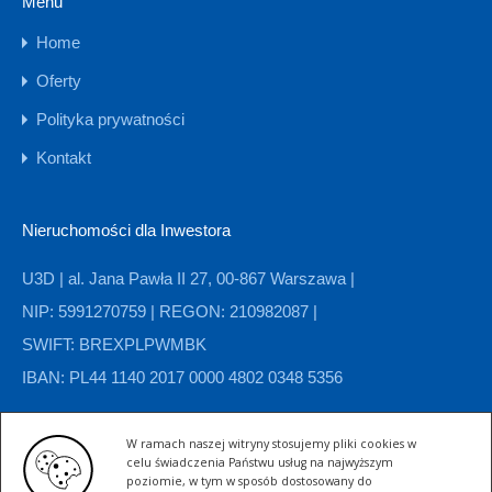
Menu
Home
Oferty
Polityka prywatności
Kontakt
Nieruchomości dla Inwestora
U3D | al. Jana Pawła II 27, 00-867 Warszawa |
NIP: 5991270759 | REGON: 210982087 |
SWIFT: BREXPLPWMBK
IBAN: PL44 1140 2017 0000 4802 0348 5356
W ramach naszej witryny stosujemy pliki cookies w
Kategorie nieruchomości
celu świadczenia Państwu usług na najwyższym
poziomie, w tym w sposób dostosowany do