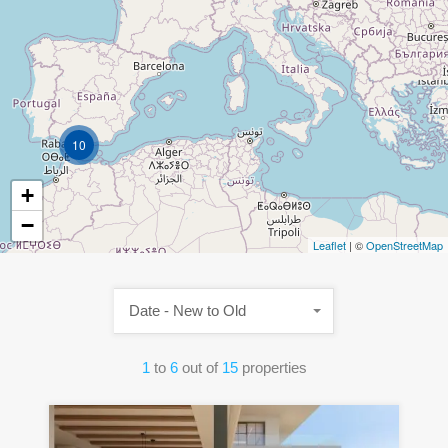
10
+
−
Leaflet
| ©
OpenStreetMap
Date - New to Old
1
to
6
out of
15
properties