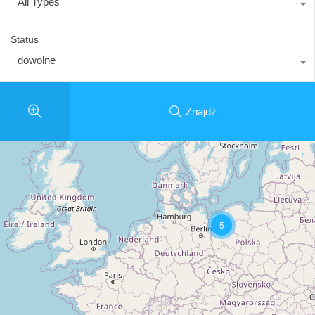
All Types
Status
dowolne
Znajdź
5