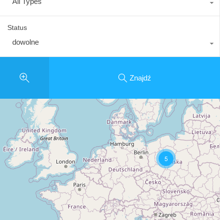
All Types
Status
dowolne
Znajdź
5