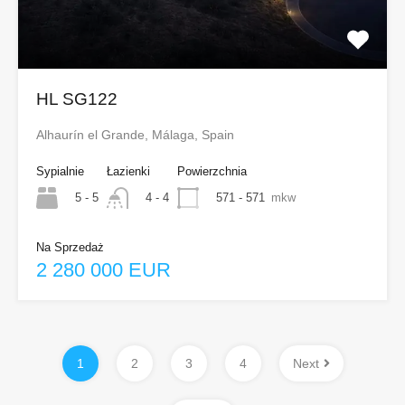
HL SG122
Alhaurín el Grande, Málaga, Spain
Sypialnie
Łazienki
Powierzchnia
5 - 5
571 - 571
mkw
4 - 4
Na Sprzedaż
2 280 000 EUR
1
2
3
4
Next