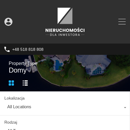
+48 518 818 808
Property Type
Domy
Lokalizacja
All Locations
Rodzaj