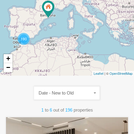
190
+
−
Leaflet
| ©
OpenStreetMap
Date - New to Old
1
to
6
out of
196
properties