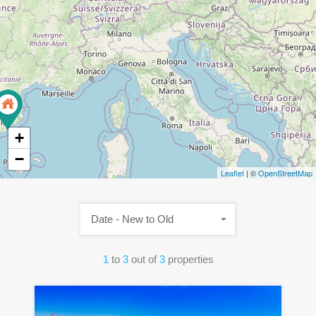
+
−
Leaflet
| ©
OpenStreetMap
Date - New to Old
1
to
3
out of
3
properties