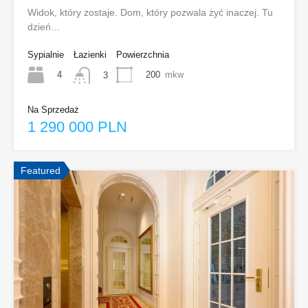
Widok, który zostaje. Dom, który pozwala żyć inaczej. Tu
dzień…
Sypialnie
Łazienki
Powierzchnia
4
200
mkw
3
Na Sprzedaż
1 290 000 PLN
Featured