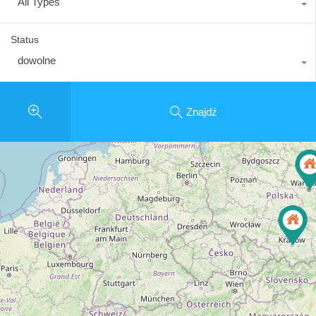
All Types
Status
dowolne
Znajdź