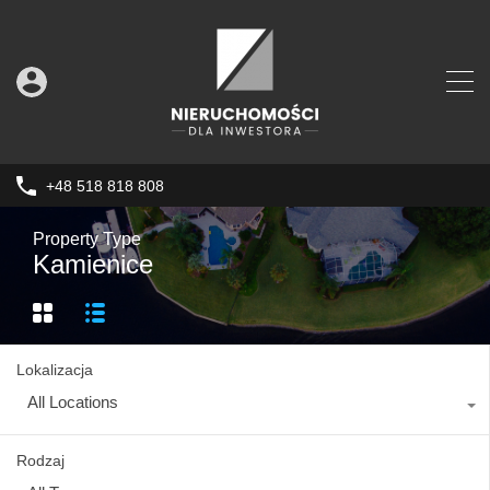
+48 518 818 808
Property Type
Kamienice
Lokalizacja
All Locations
Rodzaj