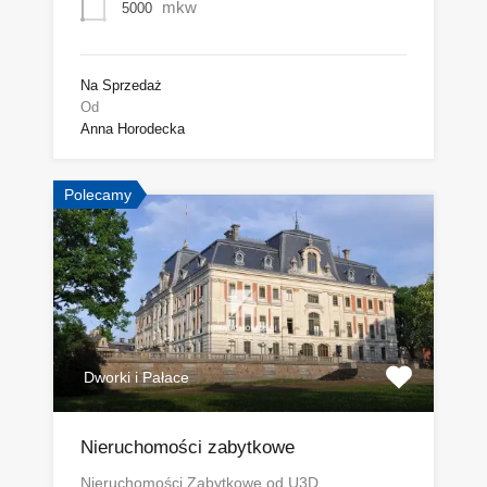
mkw
5000
Na Sprzedaż
Od
Anna Horodecka
Polecamy
Dworki i Pałace
Nieruchomości zabytkowe
Nieruchomości Zabytkowe od U3D