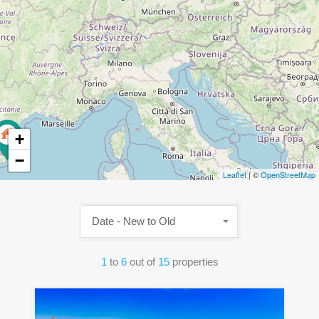
+
−
Leaflet
| ©
OpenStreetMap
Date - New to Old
1
to
6
out of
15
properties