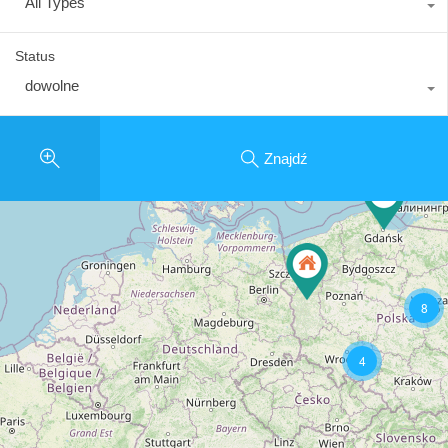
All Types
Status
dowolne
Znajdź
8
4