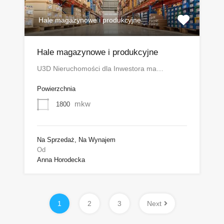
Hale magazynowe i produkcyjne
Hale magazynowe i produkcyjne
U3D Nieruchomości dla Inwestora ma…
Powierzchnia
mkw
1800
Na Sprzedaż, Na Wynajem
Od
Anna Horodecka
1
2
3
Next