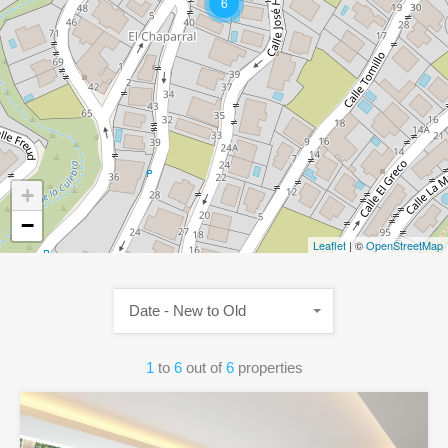
6
+
−
Leaflet
| ©
OpenStreetMap
Date - New to Old
1
to
6
out of
6
properties