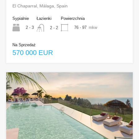
El Chaparral, Málaga, Spain
Sypialnie
Łazienki
Powierzchnia
2 - 3
76 - 97
mkw
2 - 2
Na Sprzedaż
570 000 EUR