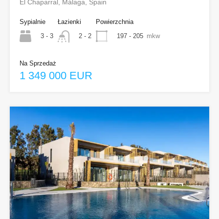
El Chaparral, Málaga, Spain
Sypialnie
Łazienki
Powierzchnia
3 - 3
197 - 205
mkw
2 - 2
Na Sprzedaż
1 349 000 EUR