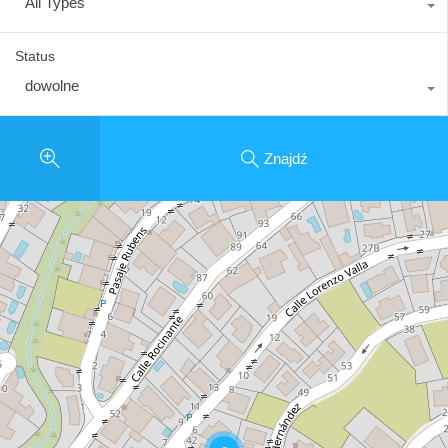
All Types
Status
dowolne
Znajdź