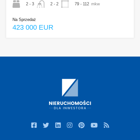
2 - 3
79 - 112
mkw
2 - 2
Na Sprzedaż
423 000 EUR