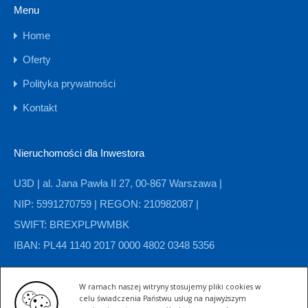
Menu
Home
Oferty
Polityka prywatności
Kontakt
Nieruchomości dla Inwestora
U3D | al. Jana Pawła II 27, 00-867 Warszawa |
NIP: 5991270759 | REGON: 210982087 |
SWIFT: BREXPLPWMBK
IBAN: PL44 1140 2017 0000 4802 0348 5356
W ramach naszej witryny stosujemy pliki cookies w
Kategorie nieruchomości
celu świadczenia Państwu usług na najwyższym