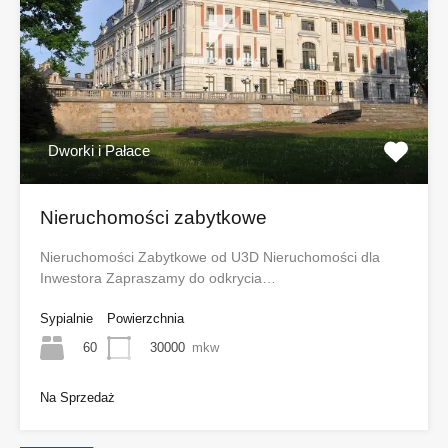
Dworki i Pałace
Nieruchomości zabytkowe
Nieruchomości Zabytkowe od U3D Nieruchomości dla
Inwestora Zapraszamy do odkrycia…
Sypialnie
Powierzchnia
60
30000
mkw
Na Sprzedaż