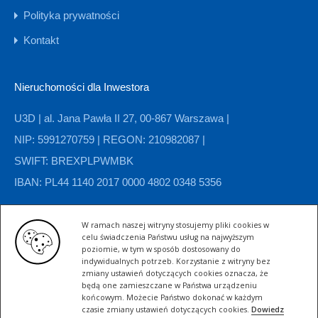
Polityka prywatności
Kontakt
Nieruchomości dla Inwestora
U3D | al. Jana Pawła II 27, 00-867 Warszawa |
NIP: 5991270759 | REGON: 210982087 |
SWIFT: BREXPLPWMBK
IBAN: PL44 1140 2017 0000 4802 0348 5356
W ramach naszej witryny stosujemy pliki cookies w
Kategorie nieruchomości
celu świadczenia Państwu usług na najwyższym
poziomie, w tym w sposób dostosowany do
indywidualnych potrzeb. Korzystanie z witryny bez
Domy
Grunty
Hale magazynowe
Hotele
zmiany ustawień dotyczących cookies oznacza, że
będą one zamieszczane w Państwa urządzeniu
końcowym. Możecie Państwo dokonać w każdym
Kamienice
Komercyjne
Mieszkania
Zabytkowe
czasie zmiany ustawień dotyczących cookies.
Dowiedz