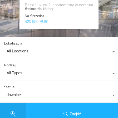
Baltic Luxury 2, apartamenty w centrum
Luksusowe apartamenty w sercu
Amaranta Living
Świnoujścia
Międzyzdrojów
Na Sprzedaż
Na Sprzedaż
Na Sprzedaż
420 000 EUR
521 325 PLN
1 639 000 PLN
Lokalizacja
All Locations
Rodzaj
All Types
Status
dowolne
Znajdź