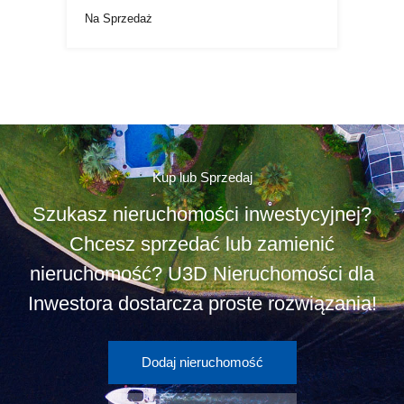
Na Sprzedaż
Na Sprzedaż
1 639 000 PLN
Na Sprzedaż
Na Sprzedaż
1 290 000 PLN
1 290 000 PLN
Kup lub Sprzedaj
Szukasz nieruchomości inwestycyjnej?
Chcesz sprzedać lub zamienić
nieruchomość? U3D Nieruchomości dla
Inwestora dostarcza proste rozwiązania!
Dodaj nieruchomość