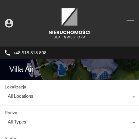
+48 518 818 808
Villa Air
Lokalizacja
All Locations
Rodzaj
All Types
Status