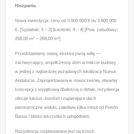
Hiszpania
Nowa inwestycja: ceny od 3 800 000 € do 3 800 000
€. [Sypialnie: 3 – 3] [Łazienki: 4 – 4] [Pow. zabudowy:
268,00 m² – 268,00 m²]
Przedstawiamy nową, ekskluzywną willę —
zachwycający, współczesny dom w trakcie budowy
w jednej z najbardziej pożądanych lokalizacji Nueva
Andalucía. Zaprojektowana w nowoczesnej, otwartej
koncepcji z wyjątkową dbałością o detale, rezydencja
oferuje luksus, komfort i zapierające dech
panoramiczne widoki, zaledwie kilka minut od Puerto
Banús i blisko wszystkich udogodnień.
Rezydencja rozplanowana jest na trzech