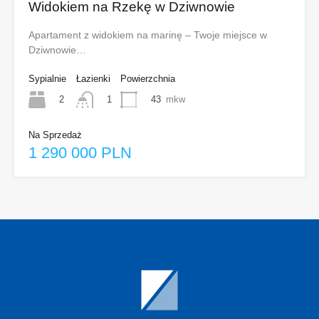
Widokiem na Rzekę w Dziwnowie
Apartament z widokiem na marinę – Twoje miejsce w
Dziwnowie…
Sypialnie
Łazienki
Powierzchnia
2
43
mkw
1
Na Sprzedaż
1 290 000 PLN