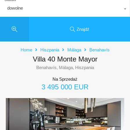
dowolne
Znajdź
Home
Hiszpania
Málaga
Benahavís
Villa 40 Monte Mayor
Benahavís, Málaga, Hiszpania
Na Sprzedaż
3 495 000 EUR