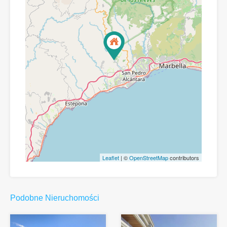
Leaflet
| ©
OpenStreetMap
contributors
Podobne Nieruchomości