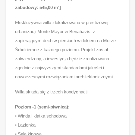
zabudowy: 545,00 m²]
Ekskluzywna willa zlokalizowana w prestiżowej
urbanizacji Monte Mayor w Benahavís, z
zapierającym dech w piersiach widokiem na Morze
Śródziemne z każdego poziomu. Projekt został
zatwierdzony, a inwestycja będzie zrealizowana
zgodnie z najwyższymi standardami jakości i
nowoczesnymi rozwiązaniami architektonicznymi.
Willa składa się z trzech kondygnacji:
Poziom -1 (semi-piwnica):
• Winda i klatka schodowa
• Łazienka
• Sala kinowa