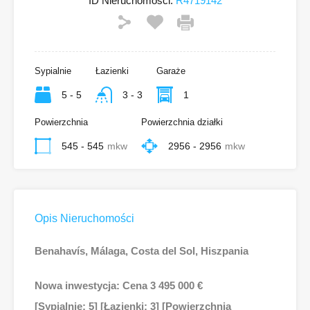
ID Nieruchomości:
R4719142
Sypialnie
Łazienki
Garaże
5 - 5
3 - 3
1
Powierzchnia
Powierzchnia działki
545 - 545
mkw
2956 - 2956
mkw
Opis Nieruchomości
Benahavís, Málaga, Costa del Sol, Hiszpania
Nowa inwestycja: Cena 3 495 000 €
[Sypialnie: 5] [Łazienki: 3] [Powierzchnia