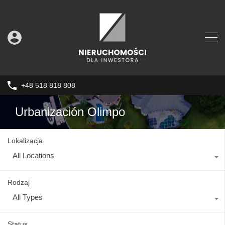
+48 518 818 808
Urbanización Olimpo
Lokalizacja
All Locations
Rodzaj
All Types
Status