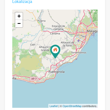
Lokalizacja
+
−
Leaflet
| ©
OpenStreetMap
contributors