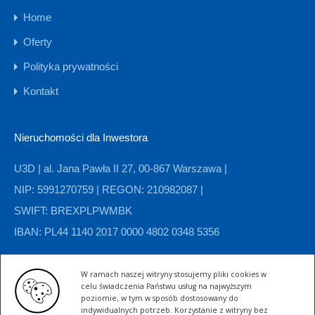
Home
Oferty
Polityka prywatności
Kontakt
Nieruchomości dla Inwestora
U3D | al. Jana Pawła II 27, 00-867 Warszawa |
NIP: 5991270759 | REGON: 210982087 |
SWIFT: BREXPLPWMBK
IBAN: PL44 1140 2017 0000 4802 0348 5356
W ramach naszej witryny stosujemy pliki cookies w
Kategorie nieruchomości
celu świadczenia Państwu usług na najwyższym
poziomie, w tym w sposób dostosowany do
indywidualnych potrzeb. Korzystanie z witryny bez