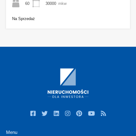
60
30000
mkw
Na Sprzedaż
Menu