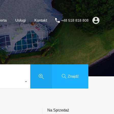
erta
Usługi
Kontakt
+48 518 818 808
Znajdź
Na Sprzedaż