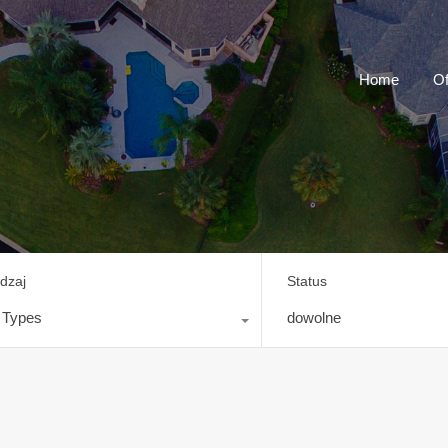
Home
Of
dzaj
Status
l Types
dowolne