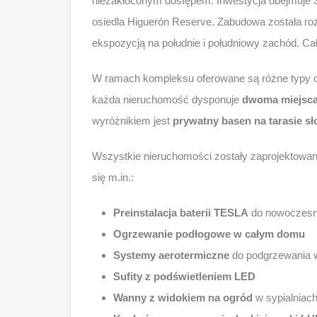
niezakłóconym dostępem. Inwestycja obejmuje 3
osiedla Higuerón Reserve. Zabudowa została ro
ekspozycją na południe i południowy zachód. Ca
W ramach kompleksu oferowane są różne typy d
każda nieruchomość dysponuje
dwoma miejsca
wyróżnikiem jest
prywatny basen na tarasie s
Wszystkie nieruchomości zostały zaprojektowane
się m.in.:
Preinstalacja baterii TESLA
do nowoczesny
Ogrzewanie podłogowe w całym domu
Systemy aerotermiczne
do podgrzewania 
Sufity z podświetleniem LED
Wanny z widokiem na ogród
w sypialniac