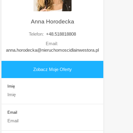
Anna Horodecka
Telefon:
+48.518818808
Email:
anna.horodecka@nieruchomoscidlainwestora.pl
Zobacz Moje Oferty
Imię
Email