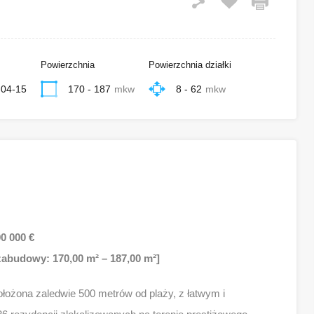
Powierzchnia
Powierzchnia działki
-04-15
170 - 187
mkw
8 - 62
mkw
0 000 €
 zabudowy: 170,00 m² – 187,00 m²]
ołożona zaledwie 500 metrów od plaży, z łatwym i