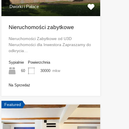
Dworki i Pałace
Nieruchomości zabytkowe
Nieruchomości Zabytkowe od U3D
Nieruchomości dla Inwestora Zapraszamy do
odkrycia…
Sypialnie
Powierzchnia
60
30000
mkw
Na Sprzedaż
Featured