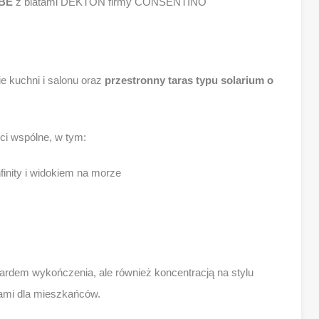
UBE
z blatami DEKTON firmy CONSENTINO
e kuchni i salonu oraz
przestronny taras typu solarium o
i wspólne, w tym:
finity i widokiem na morze
dardem wykończenia, ale również koncentracją na stylu
ami dla mieszkańców.