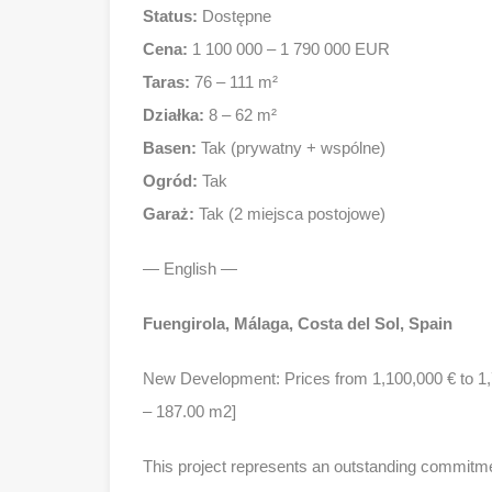
Status:
Dostępne
Cena:
1 100 000 – 1 790 000 EUR
Taras:
76 – 111 m²
Działka:
8 – 62 m²
Basen:
Tak (prywatny + wspólne)
Ogród:
Tak
Garaż:
Tak (2 miejsca postojowe)
— English —
Fuengirola, Málaga, Costa del Sol, Spain
New Development: Prices from 1,100,000 € to 1,79
– 187.00 m2]
This project represents an outstanding commitmen