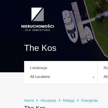
The Kos
Lokalizacja
Ro
All Locations
Al
Home
Hiszpania
Málaga
Fuengirola