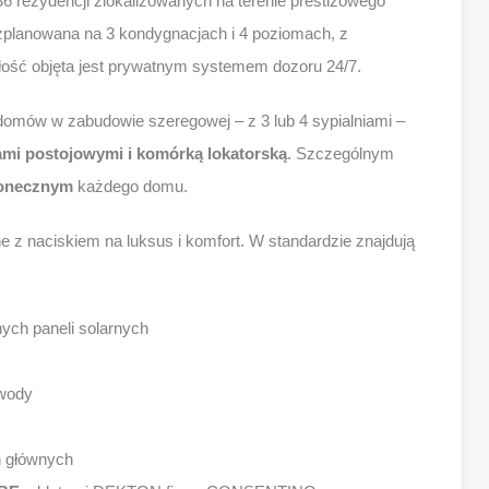
6 rezydencji zlokalizowanych na terenie prestiżowego
zplanowana na 3 kondygnacjach i 4 poziomach, z
łość objęta jest prywatnym systemem dozoru 24/7.
omów w zabudowie szeregowej – z 3 lub 4 sypialniami –
mi postojowymi i komórką lokatorską
. Szczególnym
łonecznym
każdego domu.
 z naciskiem na luksus i komfort. W standardzie znajdują
ch paneli solarnych
wody
h głównych