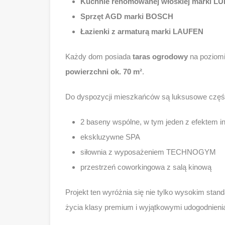
Kuchnie renomowanej włoskiej marki L
Sprzęt AGD marki BOSCH
Łazienki z armaturą marki LAUFEN
Każdy dom posiada
taras ogrodowy
na poziomi
powierzchni ok. 70 m²
.
Do dyspozycji mieszkańców są luksusowe częśc
2 baseny wspólne, w tym jeden z efektem in
ekskluzywne SPA
siłownia z wyposażeniem TECHNOGYM
przestrzeń coworkingowa z salą kinową
Projekt ten wyróżnia się nie tylko wysokim stan
życia klasy premium i wyjątkowymi udogodnieni