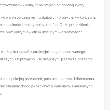
z życzeniami klienta, cena off-plan od podanej kwoty.
willa o współczesnym, unikatowym projekcie, wykończona
unkcjonalność i maksymalny komfort. Duże przeszklenia
rze oraz obfitym światłem dziennym we wszystkich
d można korzystać z atrakcyjnie zagospodarowanego
ższych lub przyjaciół. Do dyspozycji jest także obszerne,
orząc spokojną przestrzeń, poczucie harmonii i dobrostanu.
az staranny dobór jakościowych materiałów i naturalnych
a.