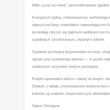
Willa „szyta na miarę”, personalizowana zgodnie 
Energooszczędna, zrównoważona, wolnostojąca 
najwyższej klasy materiałami zapewniającymi f
pozwalają cieszyć się pięknymi widokami na mo
sypialniach i przestronnym, otwartym salonie.
Sypialnie wychodzą bezpośrednio na taras, ską
ogrodu oraz prywatnego basenu — w gronie najbli
zadaszone i prywatne miejsce postojowe.
Projekt wprowadza słońce i naturę do wnętrz, tw
Dbałość o detale, zrównoważone budownictwo or
kolorów są znakiem rozpoznawczym deweloper
Status: Dostępne