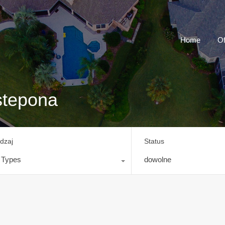
Home
Of
Estepona
dzaj
Status
l Types
dowolne