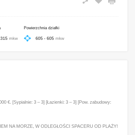
a
Powierzchnia działki
 315
mkw
605 - 605
mkw
0 €. [Sypialnie: 3 – 3] [Łazienki: 3 – 3] [Pow. zabudowy:
IEM NA MORZE, W ODLEGŁOŚCI SPACERU OD PLAŻY!