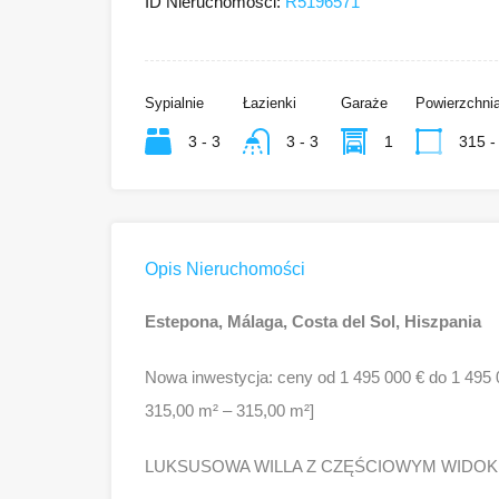
ID Nieruchomości:
R5196571
Sypialnie
Łazienki
Garaże
Powierzchni
3 - 3
3 - 3
1
315 -
Opis Nieruchomości
Estepona, Málaga, Costa del Sol, Hiszpania
Nowa inwestycja: ceny od 1 495 000 € do 1 495 00
315,00 m² – 315,00 m²]
LUKSUSOWA WILLA Z CZĘŚCIOWYM WIDOK