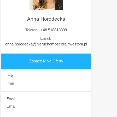
Anna Horodecka
Telefon:
+48.518818808
Email:
anna.horodecka@nieruchomoscidlainwestora.pl
Zobacz Moje Oferty
Imię
Email