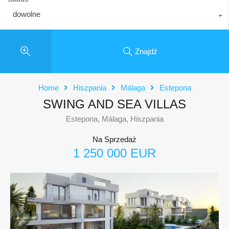
dowolne
Znajdź
Home
Hiszpania
Málaga
Estepona
SWING AND SEA VILLAS
Estepona, Málaga, Hiszpania
Na Sprzedaż
1 250 000 EUR