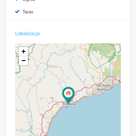
Taras
Lokalizacja
+
−