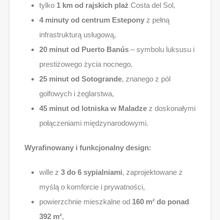
tylko
1 km od rajskich plaż
Costa del Sol,
4 minuty od centrum Estepony
z pełną
infrastrukturą usługową,
20 minut od Puerto Banús
– symbolu luksusu i
prestiżowego życia nocnego,
25 minut od Sotogrande
, znanego z pól
golfowych i żeglarstwa,
45 minut od lotniska w Maladze
z doskonałymi
połączeniami międzynarodowymi.
Wyrafinowany i funkcjonalny design:
wille z
3 do 6 sypialniami
, zaprojektowane z
myślą o komforcie i prywatności,
powierzchnie mieszkalne od
160 m² do ponad
392 m²
,