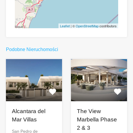
Leaflet
| ©
OpenStreetMap
contributors
Podobne Nieruchomości
Alcantara del
The View
Mar Villas
Marbella Phase
2 & 3
San Pedro de