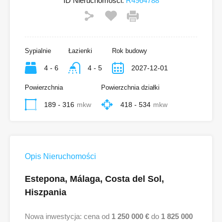
ID Nieruchomości:
R4964788
Sypialnie
Łazienki
Rok budowy
4 - 6
4 - 5
2027-12-01
Powierzchnia
Powierzchnia działki
189 - 316
mkw
418 - 534
mkw
Opis Nieruchomości
Estepona, Málaga, Costa del Sol,
Hiszpania
Nowa inwestycja: cena od
1 250 000 €
do
1 825 000