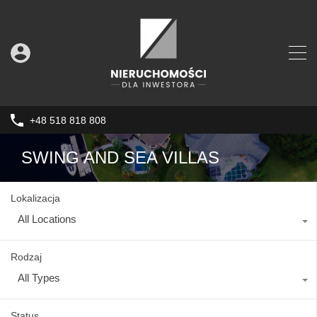
+48 518 818 808
SWING AND SEA VILLAS
Lokalizacja
All Locations
Rodzaj
All Types
Status