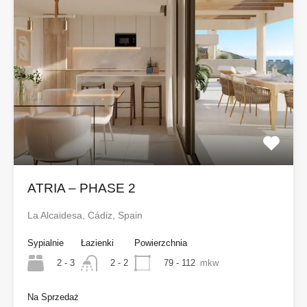
ATRIA – PHASE 2
La Alcaidesa, Cádiz, Spain
Sypialnie
Łazienki
Powierzchnia
2 - 3
79 - 112
mkw
2 - 2
Na Sprzedaż