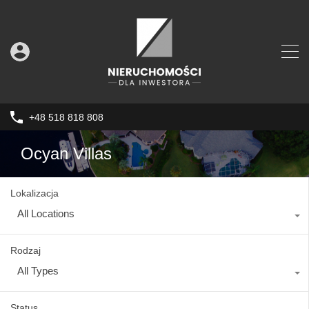
+48 518 818 808
Ocyan Villas
Lokalizacja
All Locations
Rodzaj
All Types
Status