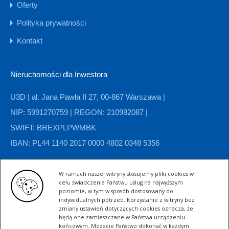
Oferty
Polityka prywatności
Kontakt
Nieruchomości dla Inwestora
U3D | al. Jana Pawła II 27, 00-867 Warszawa |
NIP: 5991270759 | REGON: 210982087 |
SWIFT: BREXPLPWMBK
IBAN: PL44 1140 2017 0000 4802 0348 5356
W ramach naszej witryny stosujemy pliki cookies w
Kategorie nieruchomości
celu świadczenia Państwu usług na najwyższym
poziomie, w tym w sposób dostosowany do
indywidualnych potrzeb. Korzystanie z witryny bez
Domy
Grunty
Hale magazynowe
Hotele
zmiany ustawień dotyczących cookies oznacza, że
będą one zamieszczane w Państwa urządzeniu
końcowym. Możecie Państwo dokonać w każdym
Kamienice
Komercyjne
Mieszkania
Zabytkowe