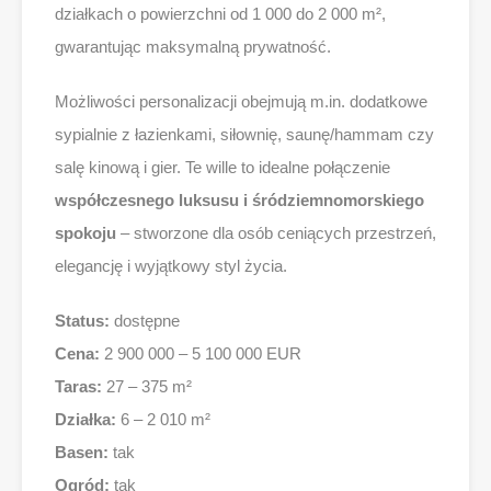
działkach o powierzchni od 1 000 do 2 000 m²,
gwarantując maksymalną prywatność.
Możliwości personalizacji obejmują m.in. dodatkowe
sypialnie z łazienkami, siłownię, saunę/hammam czy
salę kinową i gier. Te wille to idealne połączenie
współczesnego luksusu i śródziemnomorskiego
spokoju
– stworzone dla osób ceniących przestrzeń,
elegancję i wyjątkowy styl życia.
Status:
dostępne
Cena:
2 900 000 – 5 100 000 EUR
Taras:
27 – 375 m²
Działka:
6 – 2 010 m²
Basen:
tak
Ogród:
tak