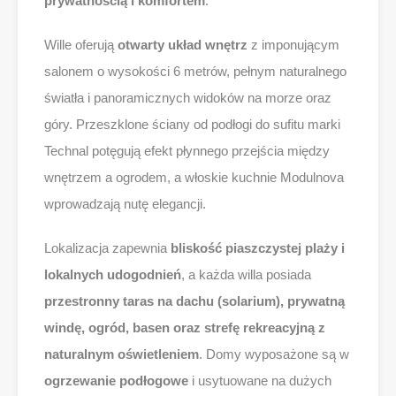
prywatnością i komfortem
.
Wille oferują
otwarty układ wnętrz
z imponującym
salonem o wysokości 6 metrów, pełnym naturalnego
światła i panoramicznych widoków na morze oraz
góry. Przeszklone ściany od podłogi do sufitu marki
Technal potęgują efekt płynnego przejścia między
wnętrzem a ogrodem, a włoskie kuchnie Modulnova
wprowadzają nutę elegancji.
Lokalizacja zapewnia
bliskość piaszczystej plaży i
lokalnych udogodnień
, a każda willa posiada
przestronny taras na dachu (solarium), prywatną
windę, ogród, basen oraz strefę rekreacyjną z
naturalnym oświetleniem
. Domy wyposażone są w
ogrzewanie podłogowe
i usytuowane na dużych