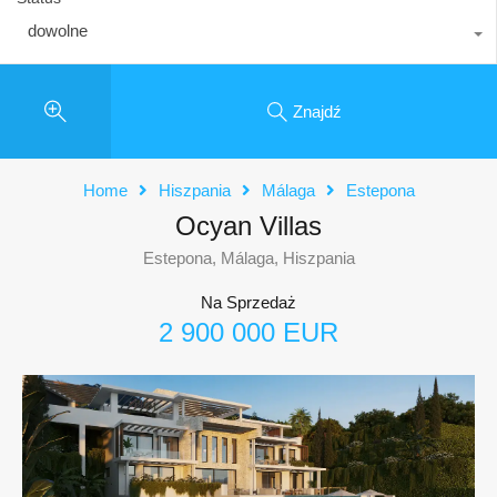
dowolne
Znajdź
Home
Hiszpania
Málaga
Estepona
Ocyan Villas
Estepona, Málaga, Hiszpania
Na Sprzedaż
2 900 000 EUR