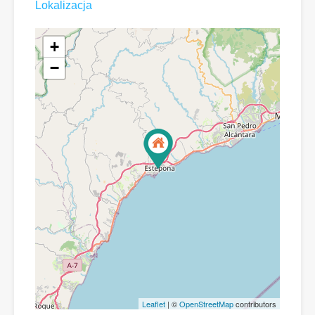
Lokalizacja
+
−
Leaflet
| ©
OpenStreetMap
contributors