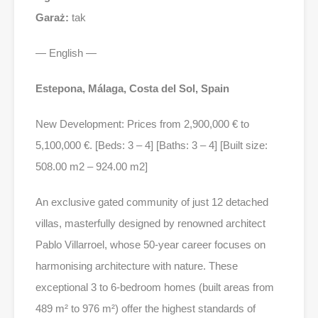
Garaż:
tak
— English —
Estepona, Málaga, Costa del Sol, Spain
New Development: Prices from 2,900,000 € to
5,100,000 €. [Beds: 3 – 4] [Baths: 3 – 4] [Built size:
508.00 m2 – 924.00 m2]
An exclusive gated community of just 12 detached
villas, masterfully designed by renowned architect
Pablo Villarroel, whose 50-year career focuses on
harmonising architecture with nature. These
exceptional 3 to 6-bedroom homes (built areas from
489 m² to 976 m²) offer the highest standards of