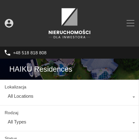
+48 518 818 808
HAIKU Residences
Lokalizacja
All Locations
Rodzaj
All Types
Status