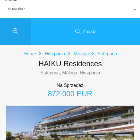
dowolne
Znajdź
Home
Hiszpania
Málaga
Estepona
HAIKU Residences
Estepona, Málaga, Hiszpania
Na Sprzedaż
872 000 EUR