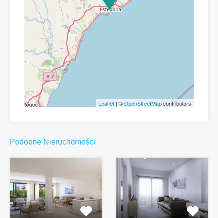
Leaflet
| ©
OpenStreetMap
contributors
Podobne Nieruchomości