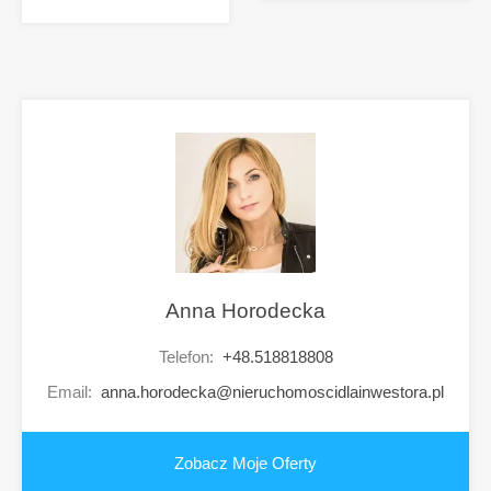
Anna Horodecka
Telefon:
+48.518818808
Email:
anna.horodecka@nieruchomoscidlainwestora.pl
Zobacz Moje Oferty